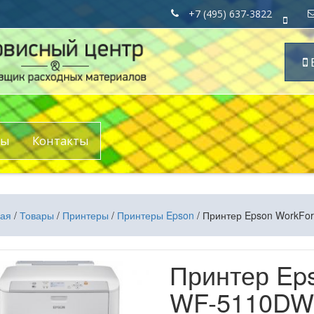
+7 (495) 637-3822
ры
Контакты
ная
/
Товары
/
Принтеры
/
Принтеры Epson
/ Принтер Epson WorkFo
Принтер Eps
WF-5110D