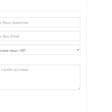
я
еля