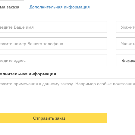
ма заказа
Дополнительная информация
е
Ваша
фамили
ш
Ваш
ефон
Email
рс
Тип
покупат
олнительная информация
Отправить заказ