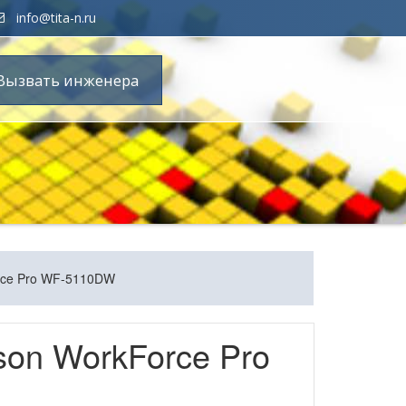
info@tita-n.ru
Вызвать инженера
rce Pro WF-5110DW
on WorkForce Pro
W