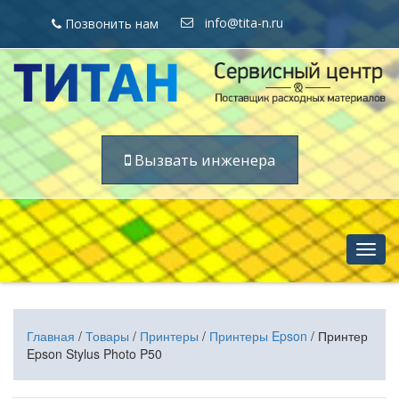
info@tita-n.ru
Позвонить нам
Вызвать инженера
Нави
Главная
/
Товары
/
Принтеры
/
Принтеры Epson
/ Принтер
Epson Stylus Photo P50