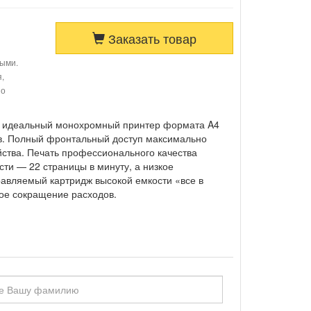
Заказать товар
ными.
я,
по
— идеальный монохромный принтер формата A4
в. Полный фронтальный доступ максимально
ства. Печать профессионального качества
сти — 22 страницы в минуту, а низкое
авляемый картридж высокой емкости «все в
ое сокращение расходов.
я