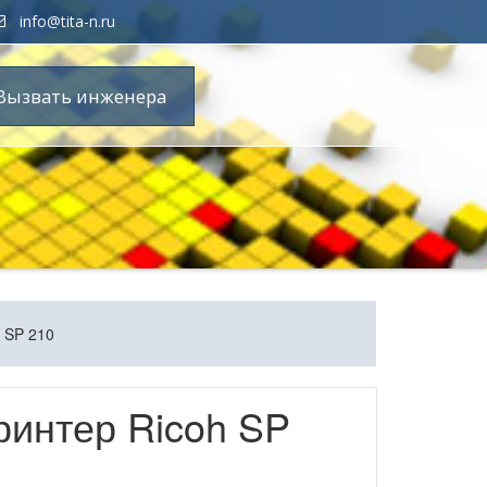
info@tita-n.ru
Вызвать инженера
 SP 210
ринтер Ricoh SP