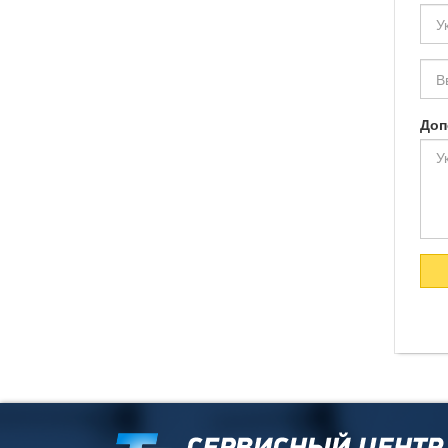
Ва
тел
Аде
Доп