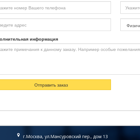
ш
Ваш
ефон
Email
рс
Тип
покупат
олнительная информация
Отправить заказ
г.Москва, ул.Мансуровский пер., дом 13