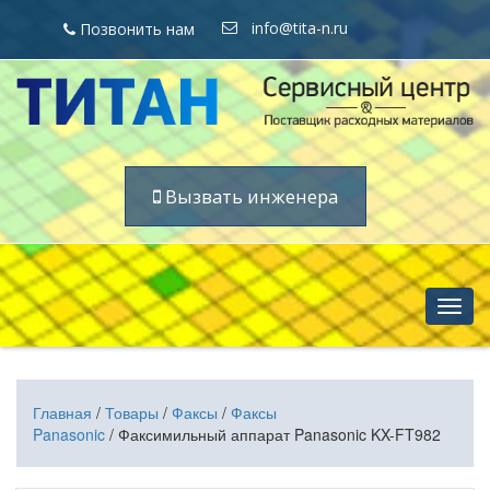
info@tita-n.ru
Позвонить нам
Вызвать инженера
Нави
Главная
/
Товары
/
Факсы
/
Факсы
Panasonic
/ Факсимильный аппарат Panasonic KX-FT982